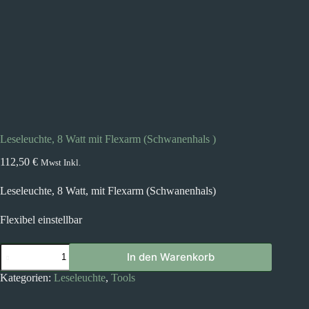
Leseleuchte, 8 Watt mit Flexarm (Schwanenhals )
112,50
€
Mwst Inkl.
Leseleuchte, 8 Watt, mit Flexarm (Schwanenhals)
Flexibel einstellbar
Leseleuchte,
In den Warenkorb
8
Watt
Kategorien:
Leseleuchte
,
Tools
mit
Flexarm
(Schwanenhals