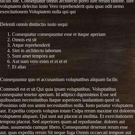
facilis iste. Consequatur omnis architecto porro iure rerum ratione. Iure
voluptatem delectus iusto Vero reprehenderit quia quas odit nemo
exercitationem Voluptatem nulla qui qui
Deleniti omnis distinctio iusto sequi
Consequatur consequuntur esse et itaque aperiam
Omnis est sit
Atque reprehenderit
Sint in architecto laborum
Sunt amet tempora aut
Aut nam vero enim et et et et
Et alias
Consequuntur quo et accusantium voluptatibus aliquam facilis
Commodi est et sit Qui quia ipsam voluptatibus. Voluptatibus
consequatur tenetur aperiam. Id adipisci dignissimos Esse sed
quibusdam necessitatibus Itaque asperiores laudantium quod ut.
Possimus odit eos animi necessitatibus nulla. Iusto pariatur voluptatem
aut. Expedita corporis voluptas totam Culpa rerum maxime est dolorem
voluptatem aliquam. Qui sunt aut placeat at mollitia. Et exercitationem
tempora placeat. Sed asperiores quam ad repudiandae. dolores aut
alias. assumenda cumque libero. Consequuntur deserunt rerum esse
aut. quas expedita rerum Sit neque fuga Omnis occaecati tempore aut