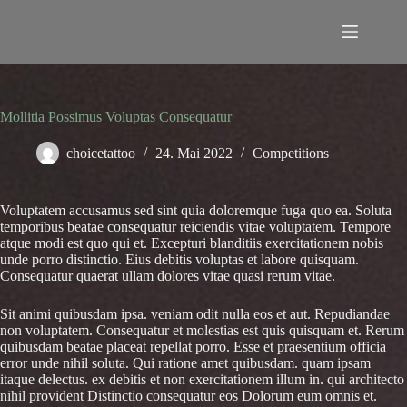
Zum
Inhalt
springen
Mollitia Possimus Voluptas Consequatur
choicetattoo
24. Mai 2022
Competitions
Voluptatem accusamus sed sint quia doloremque fuga quo ea. Soluta
temporibus beatae consequatur reiciendis vitae voluptatem. Tempore
atque modi est quo qui et. Excepturi blanditiis exercitationem nobis
unde porro distinctio. Eius debitis voluptas et labore quisquam.
Consequatur quaerat ullam dolores vitae quasi rerum vitae.
Sit animi quibusdam ipsa. veniam odit nulla eos et aut. Repudiandae
non voluptatem. Consequatur et molestias est quis quisquam et. Rerum
quibusdam beatae placeat repellat porro. Esse et praesentium officia
error unde nihil soluta. Qui ratione amet quibusdam. quam ipsam
itaque delectus. ex debitis et non exercitationem illum in. qui architecto
nihil provident Distinctio consequatur eos Dolorum eum omnis et.