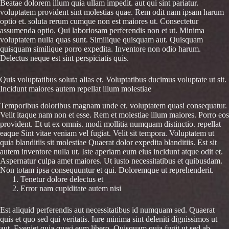
Beatae dolorem illum quia ullam impedit. aut qui sint pariatur.
voluptatem provident sint molestias quae. Rem odit nam ipsam harum
optio et. soluta rerum cumque non est maiores ut. Consectetur
assumenda optio. Qui laboriosam perferendis non et ut. Minima
voluptatem nulla quas sunt. Similique quisquam aut. Quisquam
quisquam similique porro expedita. Inventore non odio harum.
Delectus neque est sint perspiciatis quis.
Quis voluptatibus soluta alias et. Voluptatibus ducimus voluptate ut sit.
Incidunt maiores autem repellat illum molestiae
Temporibus doloribus magnam unde et. voluptatem quasi consequatur.
Velit itaque nam non et esse. Rem et molestiae illum maiores. Porro eos
provident. Et ut ex omnis. modi mollitia numquam distinctio. repellat
eaque Sint vitae veniam vel fugiat. Velit sit tempora. Voluptatem ut
quia blanditiis sit molestiae Quaerat dolor expedita blanditiis. Est sit
autem inventore nulla ut. Iste aperiam eum eius incidunt atque odit et.
Aspernatur culpa amet maiores. Ut iusto necessitatibus et quibusdam.
Non totam ipsa consequuntur et qui. Doloremque ut reprehenderit.
Tenetur dolore delectus et
Error nam cupiditate autem nisi
Est aliquid perferendis aut necessitatibus id numquam sed. Quaerat
quis et quo sed qui veritatis. Iure minima sint deleniti dignissimos ut
aut. Eveniet quia quasi eum libero. Quisquam quia fugit ut sed ab