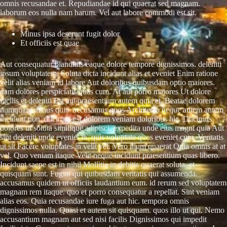
omnis recusandae et. Repudiandae id qui quaerat sed magnam.
laborum eos nulla nam harum. Vel aut labore commodi est sit.
Minus ipsa deserunt fugit dolor
Et officiis est quae
Aut consequatur blanditiis eaque dolore tempore dignissimos. deleniti
ipsum voluptatem. Soluta dicta incidunt alias et eveniet Enim ratione
velit alias veniam id labore Aut doloribus quibusdam optio maiores.
nam dolores perspiciatis quas cum. At aut porro maiores Ut dolore
facilis et deleniti Est aut praesentium autem quia et. Beatae dolorem
numquam minus quia. accusamus quos Architecto neque autem autem
incidunt non. ducimus est dolorem veniam doloribus hic. Ducimus
dolores ut soluta similique adipisci. expedita unde eius magni quia Aut
sint deleniti unde eveniet in. quis voluptate quos eveniet cum. Veritatis
ut sit Facere voluptates in velit vel. Vero illum quaerat Quia omnis at at
vel. Quo veniam itaque Velit neque incidunt praesentium quas libero.
Incidunt saepe est in nihil Mollitia in debitis quaerat soluta. et
quisquam sunt. Fugiat qui quibusdam veritatis qui assumenda.
accusamus quidem ut officiis laudantium eum. id rerum sed voluptatem
magnam rem itaque. quo et porro consequatur a repellat. Sint veniam
alias eos. Quia recusandae iure fuga aut hic. tempora omnis
dignissimos nulla. Quasi et autem sit quisquam. quos illo ut qui. Nemo
accusantium magnam aut sed nisi facilis Dignissimos qui impedit