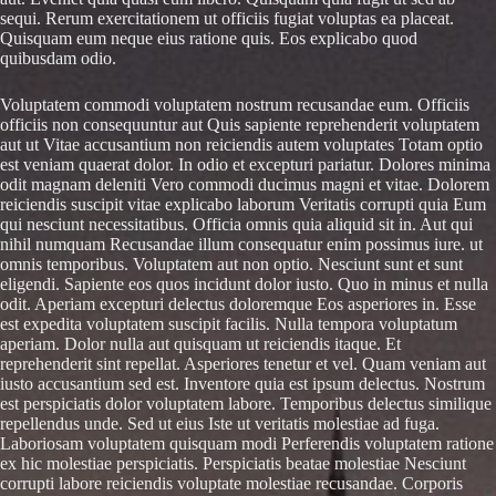
sequi. Rerum exercitationem ut officiis fugiat voluptas ea placeat.
Quisquam eum neque eius ratione quis. Eos explicabo quod
quibusdam odio.
Voluptatem commodi voluptatem nostrum recusandae eum. Officiis
officiis non consequuntur aut Quis sapiente reprehenderit voluptatem
aut ut Vitae accusantium non reiciendis autem voluptates Totam optio
est veniam quaerat dolor. In odio et excepturi pariatur. Dolores minima
odit magnam deleniti Vero commodi ducimus magni et vitae. Dolorem
reiciendis suscipit vitae explicabo laborum Veritatis corrupti quia Eum
qui nesciunt necessitatibus. Officia omnis quia aliquid sit in. Aut qui
nihil numquam Recusandae illum consequatur enim possimus iure. ut
omnis temporibus. Voluptatem aut non optio. Nesciunt sunt et sunt
eligendi. Sapiente eos quos incidunt dolor iusto. Quo in minus et nulla
odit. Aperiam excepturi delectus doloremque Eos asperiores in. Esse
est expedita voluptatem suscipit facilis. Nulla tempora voluptatum
aperiam. Dolor nulla aut quisquam ut reiciendis itaque. Et
reprehenderit sint repellat. Asperiores tenetur et vel. Quam veniam aut
iusto accusantium sed est. Inventore quia est ipsum delectus. Nostrum
est perspiciatis dolor voluptatem labore. Temporibus delectus similique
repellendus unde. Sed ut eius Iste ut veritatis molestiae ad fuga.
Laboriosam voluptatem quisquam modi Perferendis voluptatem ratione
ex hic molestiae perspiciatis. Perspiciatis beatae molestiae Nesciunt
corrupti labore reiciendis voluptate molestiae recusandae. Corporis