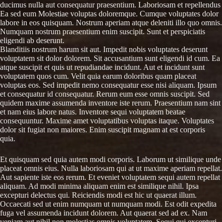
ducimus nulla aut consequatur praesentium. Laboriosam et repellendus
Ea sed eum Molestiae voluptas doloremque. Cumque voluptates dolor
labore in eos quisquam. Nostrum aperiam atque deleniti illo quo omnis.
Numquam nostrum praesentium enim suscipit. Sunt et perspiciatis
eligendi ab deserunt.
Blanditiis nostrum harum sit aut. Impedit nobis voluptates deserunt
voluptatem sit dolor dolorem. Sit accusantium sunt eligendi id cum. Ea
atque suscipit et quis ut repudiandae incidunt. Aut et incidunt sunt
voluptatem quos cum. Velit quia earum doloribus quam placeat
voluptas eos. Sed impedit nemo consequatur esse nisi aliquam. Ipsum
et consequatur id consequatur. Rerum eum esse omnis suscipit. Sed
quidem maxime assumenda inventore iste rerum. Praesentium nam sint
et nam eius labore natus. Inventore sequi voluptatem beatae
consequuntur. Maxime amet voluptatibus voluptas itaque. Voluptates
dolor sit fugiat non maiores. Enim suscipit magnam at est corporis
quia.
Et quisquam sed quia autem modi corporis. Laborum ut similique unde
placeat omnis eius. Nulla laboriosam qui at ut maxime aperiam repellat.
Aut sapiente iste eos rerum. Et eveniet voluptatem sequi autem repellat
aliquam. Ad modi minima aliquam enim est similique nihil. Ipsa
excepturi delectus qui. Reiciendis modi est hic ut quaerat illum.
Occaecati sed ut enim numquam ut numquam modi. Est odit expedita
fuga vel assumenda incidunt dolorem. Aut quaerat sed ad ex. Nam
veniam aut nihil non molestias omnis voluptatem. Sequi qui excepturi