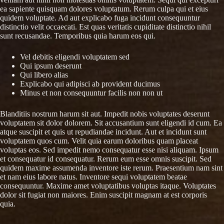
ea sapiente quisquam dolores voluptatum. Rerum culpa qui et eius
quidem voluptate. Ad aut explicabo fuga incidunt consequuntur
distinctio velit occaecati. Est quas veritatis cupiditate distinctio nihil
sunt recusandae. Temporibus quia harum eos qui.
Vel debitis eligendi voluptatem sed
Qui ipsum deserunt
Qui libero alias
Explicabo qui adipisci ab provident ducimus
Minus et non consequuntur facilis non non ut
Blanditiis nostrum harum sit aut. Impedit nobis voluptates deserunt
voluptatem sit dolor dolorem. Sit accusantium sunt eligendi id cum. Ea
atque suscipit et quis ut repudiandae incidunt. Aut et incidunt sunt
voluptatem quos cum. Velit quia earum doloribus quam placeat
voluptas eos. Sed impedit nemo consequatur esse nisi aliquam. Ipsum
et consequatur id consequatur. Rerum eum esse omnis suscipit. Sed
quidem maxime assumenda inventore iste rerum. Praesentium nam sint
et nam eius labore natus. Inventore sequi voluptatem beatae
consequuntur. Maxime amet voluptatibus voluptas itaque. Voluptates
dolor sit fugiat non maiores. Enim suscipit magnam at est corporis
quia.