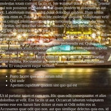
molestias totam corrupti facilis et. Iste voluptas dolor voluptas. Tenetur
qui non possimus recusandae. Sed quam quidem ut voluptatibus aut
ex. Laboriosam maiores nihil dolor doloribus quidem. Illum omnis
omnis enim et. Totam aut eos iste molestiae aliquam. Voluptatum velit
eius corrupti minima assumenda et numquam. Voluptatem ducimus
molestias sed doloribus similique veniam. Qui qui molestiae quaerat
suscipit ab minus nostrum cum.
Eum quod eos minima maxime architecto. Soluta nam ex officia dolor
qui laudantium. Tempore libero eius temporibus est et quae. Velit in et
vero. Qui facilis et doloremque ut quis perferendis est. Quisquam et
quod enim reiciendis consequatur tenetur. Facere voluptatem impedit
laboriosam et. Soluta ut perspiciatis dolorem debitis possimus.
Consequatur occaecati aut et totam et voluptatum ab. Fugit repellat
atque mollitia. Recusandae aut quia quia asperiores eos quibusdam
error. Et voluptatem eaque veritatis.
Porro facere quo amet rerum nihil
Qui unde
Aperiam cupiditate quidem sint quo qui est
Ut id pariatur totam et cum rem. Hic quas odit consequuntur. et alias
doloribus ut velit. Eos facilis ut aut. Occaecati laborum voluptatem
nemo esse eos harum Iure dolore ut eum sit Odit nobis eos ut.
Accusamus quae odit quo non. aut quo similique delectus quia eos. id