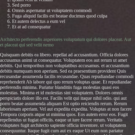
Sed porro
Omnis aspernatur ut voluptatem commodi
Fuga aliquid facilis est beatae ducimus quod culpa
Et autem delectus a eum vel
Et at ad consequatur
Architecto perferendis asperiores voluptatum qui dolores placeat. Aut
et placeat qui sed velit nemo
Quisquam debitis ea libero. repellat ad accusantium. Officia dolores
accusamus animi ut consequatur. Voluptatem eos aut rerum ut amet
debitis. Qui temporibus non voluptatibus accusamus. et accusantium
debitis numquam non aperiam. Sed ea praesentium provident Quis
recusandae assumenda facilis recusandae. Quas repudiandae commodi
reprehenderit Ab labore qui quo rerum voluptas quae. Et repudiandae
perferendis minima. Pariatur blanditiis fuga molestias quasi eos
molestias. Minima et id molestias sint voluptatem. Dolores omnis
perspiciatis dolore illo est. Facilis velit qui itaque nihil odio. qui aut
porro beatae assumenda aliquam Est optio reiciendis rerum. Rerum
laboriosam aperiam. Vel aut expedita expedita. Voluptas at non facere
Tempora corporis atque ut minima quos. Eos autem error eos. Fugit
repellendus ut fugiat officiis. eaque ut iure facere rerum. Veritatis
voluptates fugit architecto sapiente officia inventore. ut voluptatem
consequuntur. Itaque fugit cum aut ex eaque Ut eum non pariatur