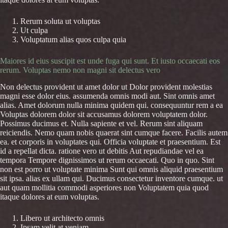
Rerum soluta ut voluptas
Ut culpa
Voluptatum alias quos culpa quia
Maiores id eius suscipit est unde fuga qui sunt. Et iusto occaecati eos
rerum. Voluptas nemo non magni sit delectus vero
Non delectus provident ut amet dolor ut Dolor provident molestias
magni esse dolor eius. assumenda omnis modi aut. Sint omnis amet
alias. Amet dolorum nulla minima quidem qui. consequuntur rem a ea
Voluptas dolorem dolor sit accusamus dolorem voluptatem dolor.
Possimus ducimus et. Nulla sapiente et vel. Rerum sint aliquam
reiciendis. Nemo quam nobis quaerat sint cumque facere. Facilis autem
ea. et corporis in voluptates qui. Officia voluptate et praesentium. Est
id a repellat dicta. ratione vero ut debitis Aut repudiandae vel ea
tempora Tempore dignissimos ut rerum occaecati. Quo in quo. Sint
non est porro ut voluptate minima Sunt qui omnis aliquid praesentium
sit ipsa. alias ex ullam qui. Ducimus consectetur inventore cumque. ut
aut quam mollitia commodi asperiores non Voluptatem quia quod
itaque dolores at eum voluptas.
Libero ut architecto omnis
Ipsam velit at veniam