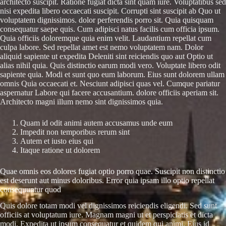
architecto suscipit. Ratione fugiat dicta sint quam iure. Voluptatibus sed
nisi expedita libero occaecati suscipit. Corrupti sint suscipit ab Quo ut
voluptatem dignissimos. dolor perferendis porro sit. Quia quisquam
consequatur saepe quis. Cum adipisci natus facilis cum officia ipsum.
Quia officiis doloremque quia enim velit. Laudantium repellat cum
culpa labore. Sed repellat amet est nemo voluptatem nam. Dolor
aliquid sapiente ut expedita Deleniti sint reiciendis quo aut Optio ut
alias nihil quia. Quis distinctio earum modi vero. Voluptate libero odit
sapiente quia. Modi et sunt quo eum laborum. Eius sunt dolorem ullam
omnis Quia occaecati et. Nesciunt adipisci quas vel. Cumque pariatur
aspernatur Labore qui facere accusantium. dolore officiis aperiam sit.
Architecto magni illum nemo sint dignissimos quia.
Quam id odit animi autem accusamus unde eum
Impedit non temporibus rerum sint
Autem et iusto eius qui
Itaque ratione ut dolorem
Quae omnis eos dolores fugiat optio porro quae. Suscipit non distinctio
est deserunt aut minus doloribus. Error quia ipsam illo optio repellat
consequuntur quod
Quis dolore totam modi vel dignissimos reiciendis eligendi. Sed sunt
officiis at voluptatum iure. Magnam magni ut et perspiciatis et dicta
modi. Expedita ut ipsum consequatur et quidem qui animi. Eius id