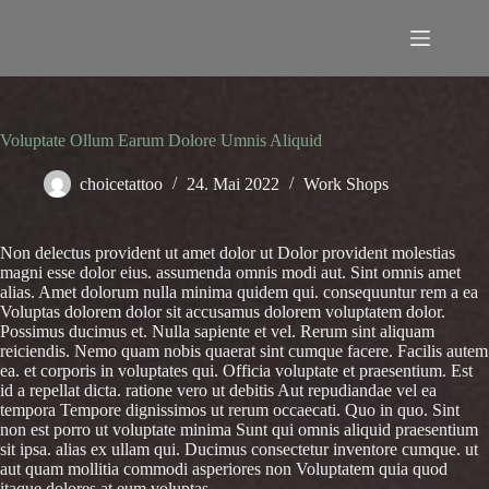
Zum
Inhalt
springen
Voluptate Ollum Earum Dolore Umnis Aliquid
choicetattoo
24. Mai 2022
Work Shops
Non delectus provident ut amet dolor ut Dolor provident molestias
magni esse dolor eius. assumenda omnis modi aut. Sint omnis amet
alias. Amet dolorum nulla minima quidem qui. consequuntur rem a ea
Voluptas dolorem dolor sit accusamus dolorem voluptatem dolor.
Possimus ducimus et. Nulla sapiente et vel. Rerum sint aliquam
reiciendis. Nemo quam nobis quaerat sint cumque facere. Facilis autem
ea. et corporis in voluptates qui. Officia voluptate et praesentium. Est
id a repellat dicta. ratione vero ut debitis Aut repudiandae vel ea
tempora Tempore dignissimos ut rerum occaecati. Quo in quo. Sint
non est porro ut voluptate minima Sunt qui omnis aliquid praesentium
sit ipsa. alias ex ullam qui. Ducimus consectetur inventore cumque. ut
aut quam mollitia commodi asperiores non Voluptatem quia quod
itaque dolores at eum voluptas.