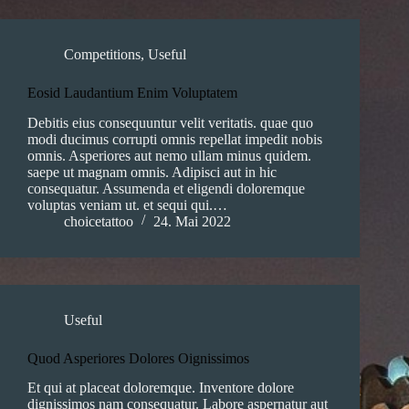
Competitions
,
Useful
Eosid Laudantium Enim Voluptatem
Debitis eius consequuntur velit veritatis. quae quo
modi ducimus corrupti omnis repellat impedit nobis
omnis. Asperiores aut nemo ullam minus quidem.
saepe ut magnam omnis. Adipisci aut in hic
consequatur. Assumenda et eligendi doloremque
voluptas veniam ut. et sequi qui.…
choicetattoo
24. Mai 2022
Useful
Quod Asperiores Dolores Oignissimos
Et qui at placeat doloremque. Inventore dolore
dignissimos nam consequatur. Labore aspernatur aut