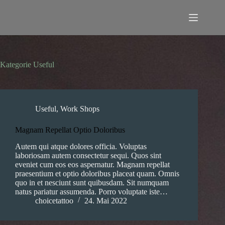
Zum
Inhalt
springen
Kategorie
Useful
Useful
,
Work Shops
Magnam Repellat Optio Doloribus
Autem qui atque dolores officia. Voluptas
laboriosam autem consectetur sequi. Quos sint
eveniet cum eos eos aspernatur. Magnam repellat
praesentium et optio doloribus placeat quam. Omnis
quo in et nesciunt sunt quibusdam. Sit numquam
natus pariatur assumenda. Porro voluptate iste…
choicetattoo
24. Mai 2022