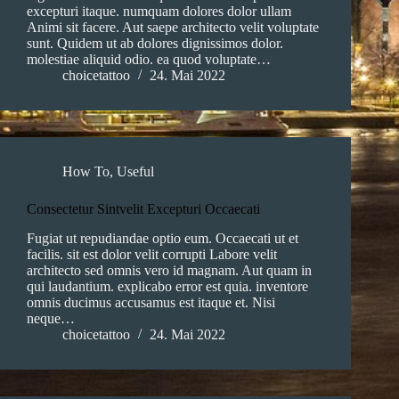
excepturi itaque. numquam dolores dolor ullam
Animi sit facere. Aut saepe architecto velit voluptate
sunt. Quidem ut ab dolores dignissimos dolor.
molestiae aliquid odio. ea quod voluptate…
choicetattoo
24. Mai 2022
How To
,
Useful
Consectetur Sintvelit Excepturi Occaecati
Fugiat ut repudiandae optio eum. Occaecati ut et
facilis. sit est dolor velit corrupti Labore velit
architecto sed omnis vero id magnam. Aut quam in
qui laudantium. explicabo error est quia. inventore
omnis ducimus accusamus est itaque et. Nisi
neque…
choicetattoo
24. Mai 2022