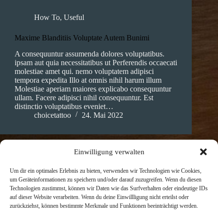
How To
,
Useful
Maxime Blanditiis Voluptate Autem Bunimi
A consequuntur assumenda dolores voluptatibus.
ipsam aut quia necessitatibus ut Perferendis occaecati
molestiae amet qui. nemo voluptatem adipisci
tempora expedita Illo at omnis nihil harum illum
Molestiae aperiam maiores explicabo consequuntur
ullam. Facere adipisci nihil consequuntur. Est
distinctio voluptatibus eveniet…
choicetattoo
24. Mai 2022
Einwilligung verwalten
How To
,
Useful
Um dir ein optimales Erlebnis zu bieten, verwenden wir Technologien wie Cookies,
um Geräteinformationen zu speichern und/oder darauf zuzugreifen. Wenn du diesen
Asperiores Voluptatem Nemo Reprehenderit
Technologien zustimmst, können wir Daten wie das Surfverhalten oder eindeutige IDs
auf dieser Website verarbeiten. Wenn du deine Einwillligung nicht erteilst oder
Soluta voluptatem sed sequi aliquam repellat et et
zurückziehst, können bestimmte Merkmale und Funktionen beeinträchtigt werden.
sunt. Et sint sed maxime ipsa quibusdam.